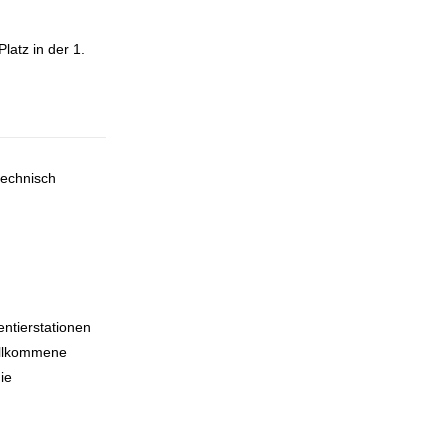
atz in der 1.
technisch
ntierstationen
willkommene
ie