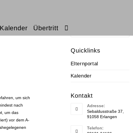
Stichwortsuche
Kalender
Übertritt
Quicklinks
Elternportal
Kalender
Kontakt
efahren, um sich
mindest nach
Adresse:
Sebaldusstraße 37,
bt, um das
91058 Erlangen
ert) vor dem A-
 nahegelegenen
Telefon: