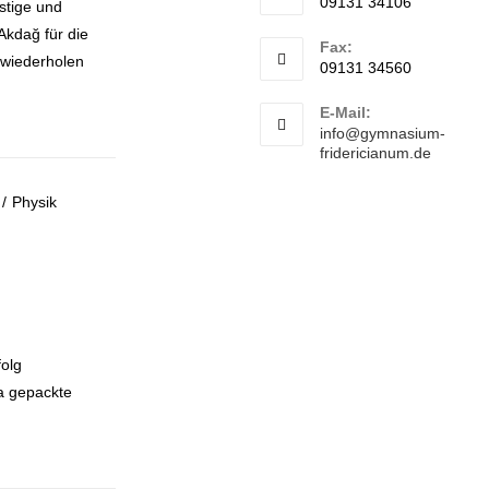
09131 34106
stige und
Akdağ für die
Fax:
 wiederholen
09131 34560
E-Mail:
info@gymnasium-
fridericianum.de
/
Physik
folg
ka gepackte