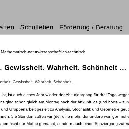
aften
Schulleben
Förderung / Beratung
Mathematisch-naturwissenschaftlich-technisch
t. Gewissheit. Wahrheit. Schönheit …
st, ist auch dieses Jahr wieder der Abiturjahrgang für drei Tage wegg
ens ging schon gleich am Montag nach der Ankunft los (und hörte – zu
- und Gruppenarbeit gezielt zu Analysis, Stochastik und Geometrie geü
nen. 3,5 Stunden saßen wir (der eine mehr, der andere weniger motivi
r haben nicht nur Mathe gemacht, sondern auch einen Spaziergang zur