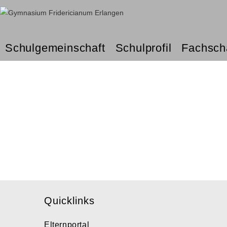
Schulgemeinschaft
Schulprofil
Fachsch
Religion
Quicklinks
Elternportal