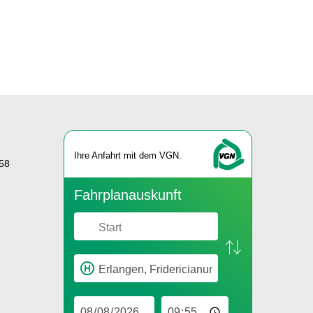
Ihre An­fahrt mit dem VGN.
58
Fahr­plan­aus­kunft