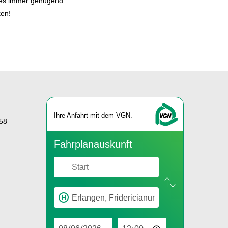
b es immer genügend
ken!
Ihre An­fahrt mit dem VGN.
58
Fahr­plan­aus­kunft