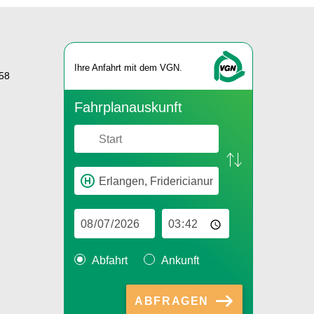
Ihre An­fahrt mit dem VGN.
58
Fahr­plan­aus­kunft
Abfahrt
Ankunft
ABFRAGEN